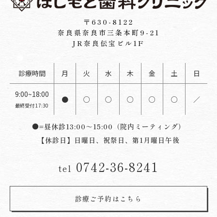
〒630-8122
奈良県奈良市三条本町9-21
JR奈良伝宝ビル1F
診療時間
月
火
水
木
金
土
日
9:00~18:00
●
○
○
○
○
○
／
最終受付 17:30
●=昼休診13:00～15:00（院内ミーティング）
【休診日】日曜日、祝祭日、第1月曜日午後
0742-36-8241
tel
診療ご予約はこちら