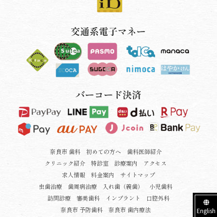
奈良市 歯科
初めての方へ
歯科医師紹介
クリニック紹介
特診室
診療案内
アクセス
求人情報
料金案内
サイトマップ
虫歯治療
歯周病治療
入れ歯（義歯）
小児歯科
訪問診療
審美歯科
インプラント
口腔外科
奈良市 予防歯科
奈良市 歯内療法
English