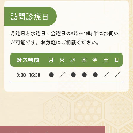
訪問診療日
月曜日と水曜日～金曜日の9時〜16時半にお伺い
が可能です。お気軽にご相談ください。
対応時間
月
火
水
木
金
土
日
9:00~16:30
●
／
●
●
●
／
／